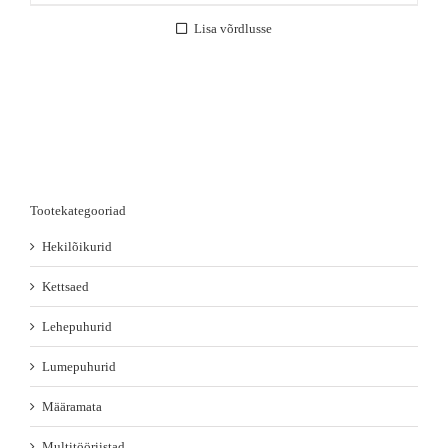
Lisa võrdlusse
Tootekategooriad
Hekilõikurid
Kettsaed
Lehepuhurid
Lumepuhurid
Määramata
Multitööriistad